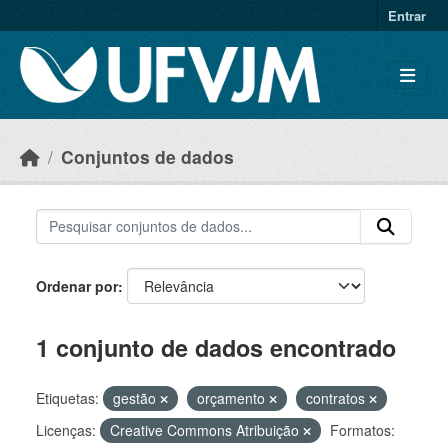
Skip to main content
Entrar
Conjuntos de dados
Ordenar por
1 conjunto de dados encontrado
Etiquetas:
gestão
orçamento
contratos
Licenças:
Creative Commons Atribuição
Formatos: