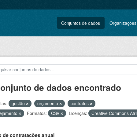
Conjuntos de dados
Organizações
conjunto de dados encontrado
tas:
gestão
orçamento
contratos
nejamento
Formatos:
CSV
Licenças:
Creative Commons Atr
o de contratações anual