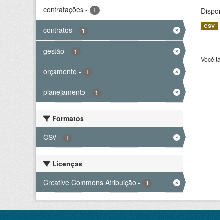
contratações
-
Dispo
1
CSV
contratos
-
1
gestão
-
1
Você t
orçamento
-
1
planejamento
-
1
Formatos
CSV
-
1
Licenças
Creative Commons Atribuição
-
1