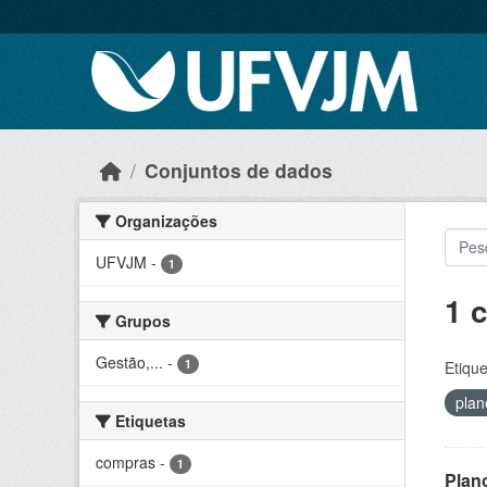
Skip to main content
Conjuntos de dados
Organizações
UFVJM
-
1
1 
Grupos
Gestão,...
-
1
Etique
pla
Etiquetas
compras
-
1
Plan