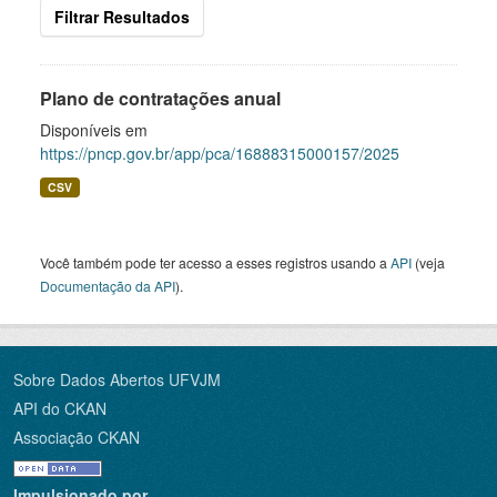
Filtrar Resultados
Plano de contratações anual
Disponíveis em
https://pncp.gov.br/app/pca/16888315000157/2025
CSV
Você também pode ter acesso a esses registros usando a
API
(veja
Documentação da API
).
Sobre Dados Abertos UFVJM
API do CKAN
Associação CKAN
Impulsionado por