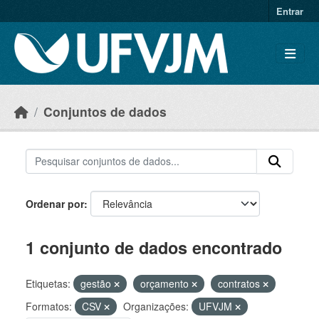
Skip to main content
Entrar
Conjuntos de dados
Ordenar por
1 conjunto de dados encontrado
Etiquetas:
gestão
orçamento
contratos
Formatos:
CSV
Organizações:
UFVJM