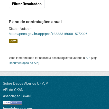
Filtrar Resultados
Plano de contratações anual
Disponíveis em
https://pncp.gov.br/app/pca/16888315000157/2025
CSV
Você também pode ter acesso a esses registros usando a
API
(veja
Documentação da API
).
Sobre Dados Abertos UFVJM
API do CKAN
Associação CKAN
Impulsionado por