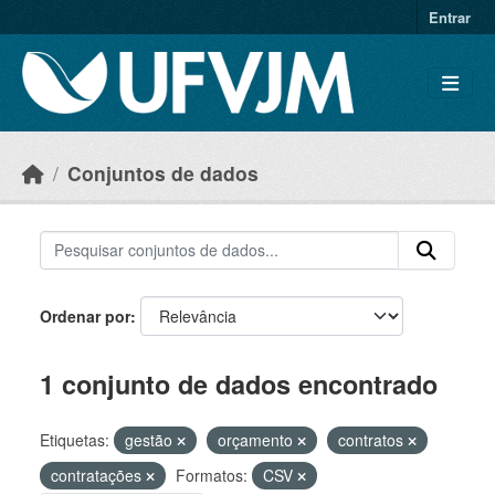
Skip to main content
Entrar
Conjuntos de dados
Ordenar por
1 conjunto de dados encontrado
Etiquetas:
gestão
orçamento
contratos
contratações
Formatos:
CSV