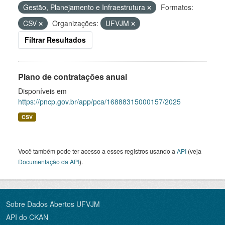
Gestão, Planejamento e Infraestrutura
Formatos:
CSV
Organizações:
UFVJM
Filtrar Resultados
Plano de contratações anual
Disponíveis em
https://pncp.gov.br/app/pca/16888315000157/2025
CSV
Você também pode ter acesso a esses registros usando a
API
(veja
Documentação da API
).
Sobre Dados Abertos UFVJM
API do CKAN