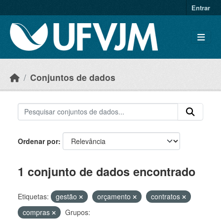
Skip to main content
Entrar
Conjuntos de dados
Ordenar por
1 conjunto de dados encontrado
Etiquetas:
gestão
orçamento
contratos
compras
Grupos: