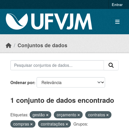
Skip to main content
Entrar
Conjuntos de dados
Ordenar por
1 conjunto de dados encontrado
Etiquetas:
gestão
orçamento
contratos
compras
contratações
Grupos: