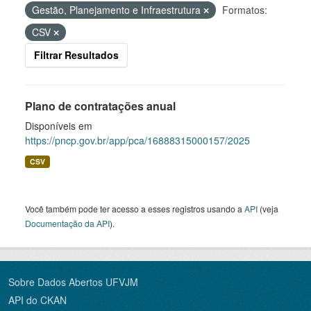
Gestão, Planejamento e Infraestrutura
Formatos:
CSV
Filtrar Resultados
Plano de contratações anual
Disponíveis em
https://pncp.gov.br/app/pca/16888315000157/2025
CSV
Você também pode ter acesso a esses registros usando a
API
(veja
Documentação da API
).
Sobre Dados Abertos UFVJM
API do CKAN