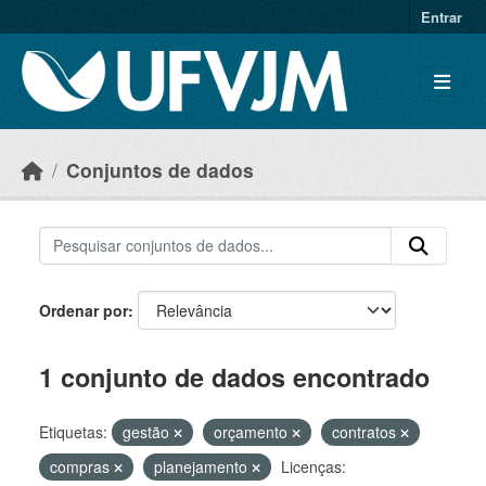
Skip to main content
Entrar
Conjuntos de dados
Ordenar por
1 conjunto de dados encontrado
Etiquetas:
gestão
orçamento
contratos
compras
planejamento
Licenças: