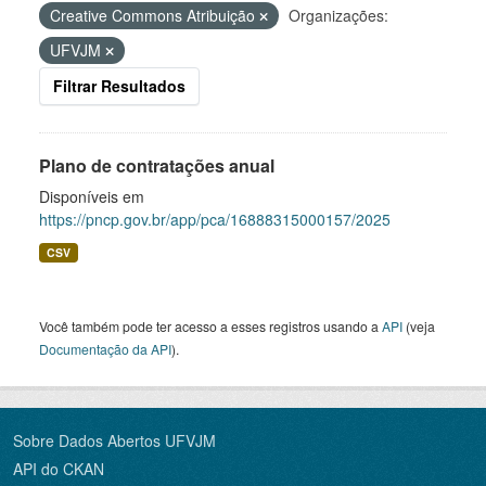
Creative Commons Atribuição
Organizações:
UFVJM
Filtrar Resultados
Plano de contratações anual
Disponíveis em
https://pncp.gov.br/app/pca/16888315000157/2025
CSV
Você também pode ter acesso a esses registros usando a
API
(veja
Documentação da API
).
Sobre Dados Abertos UFVJM
API do CKAN