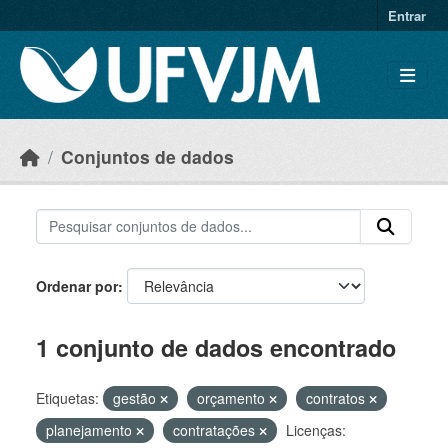
Skip to main content
Entrar
Conjuntos de dados
Ordenar por
1 conjunto de dados encontrado
Etiquetas:
gestão
orçamento
contratos
planejamento
contratações
Licenças: