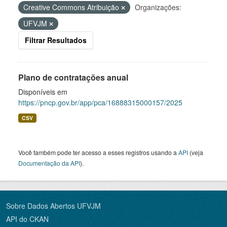
Creative Commons Atribuição
Organizações:
UFVJM
Filtrar Resultados
Plano de contratações anual
Disponíveis em
https://pncp.gov.br/app/pca/16888315000157/2025
CSV
Você também pode ter acesso a esses registros usando a
API
(veja
Documentação da API
).
Sobre Dados Abertos UFVJM
API do CKAN