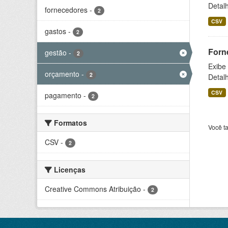
Detal
fornecedores
-
2
CSV
gastos
-
2
Forn
gestão
-
2
Exibe
orçamento
-
2
Detal
CSV
pagamento
-
2
Formatos
Você t
CSV
-
2
Licenças
Creative Commons Atribuição
-
2