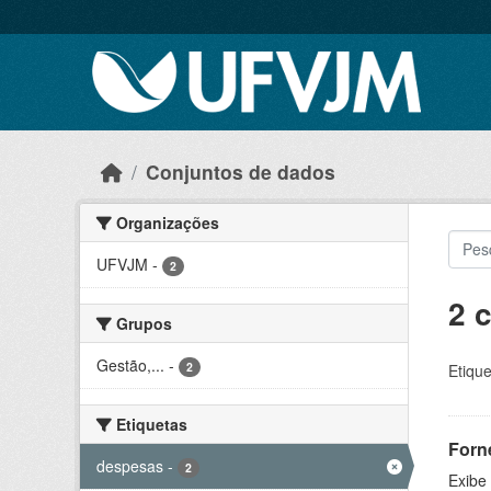
Skip to main content
Conjuntos de dados
Organizações
UFVJM
-
2
2 
Grupos
Gestão,...
-
2
Etique
Etiquetas
Forn
despesas
-
2
Exibe