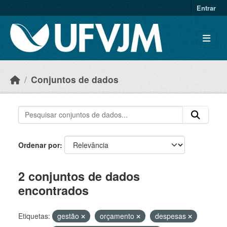
Skip to main content
Entrar
Conjuntos de dados
Ordenar por
2 conjuntos de dados
encontrados
Etiquetas:
gestão
orçamento
despesas