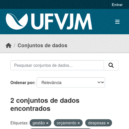
Skip to main content
Entrar
Conjuntos de dados
Ordenar por
2 conjuntos de dados
encontrados
Etiquetas:
gestão
orçamento
despesas