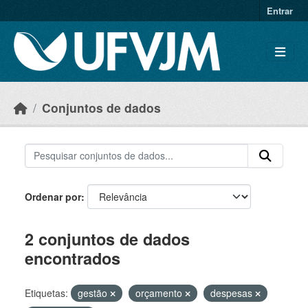
Skip to main content
Entrar
Conjuntos de dados
Ordenar por
2 conjuntos de dados
encontrados
Etiquetas:
gestão
orçamento
despesas