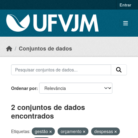
Skip to main content
Entrar
Conjuntos de dados
Ordenar por
2 conjuntos de dados
encontrados
Etiquetas:
gestão
orçamento
despesas