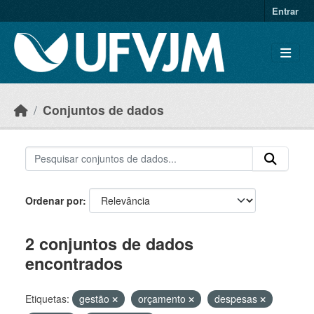
Skip to main content
Entrar
Conjuntos de dados
Ordenar por
2 conjuntos de dados
encontrados
Etiquetas:
gestão
orçamento
despesas