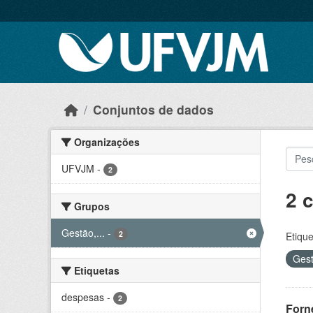
Skip to main content
Conjuntos de dados
Organizações
UFVJM
-
2
2 
Grupos
Gestão,...
-
2
Etique
Gest
Etiquetas
despesas
-
2
Forn