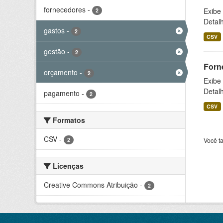
fornecedores
-
Exibe
2
Detal
gastos
-
2
CSV
gestão
-
2
Forn
orçamento
-
2
Exibe
Detal
pagamento
-
2
CSV
Formatos
CSV
-
2
Você t
Licenças
Creative Commons Atribuição
-
2