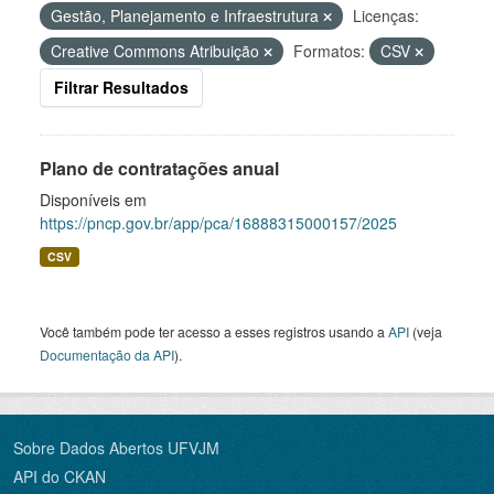
Gestão, Planejamento e Infraestrutura
Licenças:
Creative Commons Atribuição
Formatos:
CSV
Filtrar Resultados
Plano de contratações anual
Disponíveis em
https://pncp.gov.br/app/pca/16888315000157/2025
CSV
Você também pode ter acesso a esses registros usando a
API
(veja
Documentação da API
).
Sobre Dados Abertos UFVJM
API do CKAN