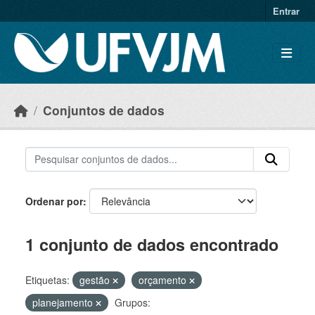
Skip to main content
Entrar
Conjuntos de dados
Ordenar por
1 conjunto de dados encontrado
Etiquetas:
gestão
orçamento
planejamento
Grupos: