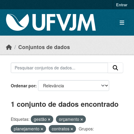
Skip to main content
Entrar
Conjuntos de dados
Ordenar por
1 conjunto de dados encontrado
Etiquetas:
gestão
orçamento
planejamento
contratos
Grupos: