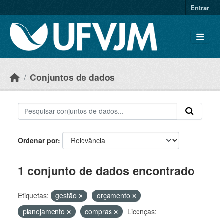
Skip to main content
Entrar
Conjuntos de dados
Ordenar por
1 conjunto de dados encontrado
Etiquetas:
gestão
orçamento
planejamento
compras
Licenças: