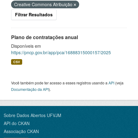
Creative Commons Atribuição
Filtrar Resultados
Plano de contratações anual
Disponíveis em
https://pncp.gov.br/app/pca/16888315000157/2025
CSV
Você também pode ter acesso a esses registros usando a
API
(veja
Documentação da API
).
Sobre Dados Abertos UFVJM
API do CKAN
Associação CKAN