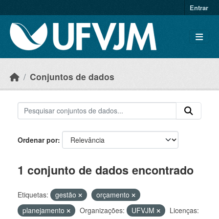
Skip to main content
Entrar
Conjuntos de dados
Ordenar por
1 conjunto de dados encontrado
Etiquetas:
gestão
orçamento
planejamento
Organizações:
UFVJM
Licenças: