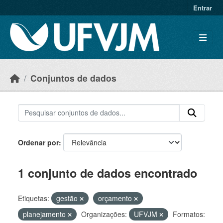
Skip to main content
Entrar
Conjuntos de dados
Ordenar por
1 conjunto de dados encontrado
Etiquetas:
gestão
orçamento
planejamento
Organizações:
UFVJM
Formatos: