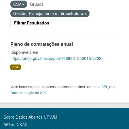
CSV
Grupos:
Gestão, Planejamento e Infraestrutura
Filtrar Resultados
Plano de contratações anual
Disponíveis em
https://pncp.gov.br/app/pca/16888315000157/2025
CSV
Você também pode ter acesso a esses registros usando a
API
(veja
Documentação da API
).
Sobre Dados Abertos UFVJM
API do CKAN