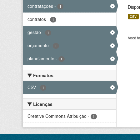
contratações
-
Dispo
1
CSV
contratos
-
1
gestão
-
1
Você t
orçamento
-
1
planejamento
-
1
Formatos
CSV
-
1
Licenças
Creative Commons Atribuição
-
1