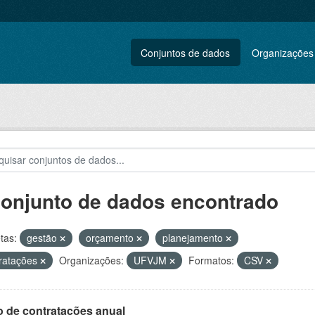
Conjuntos de dados
Organizações
conjunto de dados encontrado
tas:
gestão
orçamento
planejamento
ratações
Organizações:
UFVJM
Formatos:
CSV
o de contratações anual