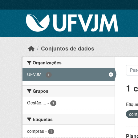
Skip to main content
Conjuntos de dados
Organizações
UFVJM
-
1
1 
Grupos
Gestão,...
-
1
Etique
cont
Etiquetas
compras
-
1
Plan