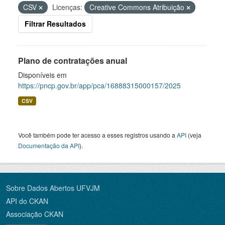
CSV
Licenças:
Creative Commons Atribuição
Filtrar Resultados
Plano de contratações anual
Disponíveis em
https://pncp.gov.br/app/pca/16888315000157/2025
CSV
Você também pode ter acesso a esses registros usando a
API
(veja
Documentação da API
).
Sobre Dados Abertos UFVJM
API do CKAN
Associação CKAN