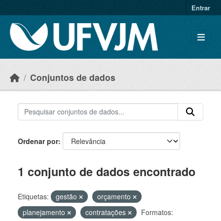
Skip to main content
Entrar
Conjuntos de dados
Ordenar por
1 conjunto de dados encontrado
Etiquetas:
gestão
orçamento
planejamento
contratações
Formatos: