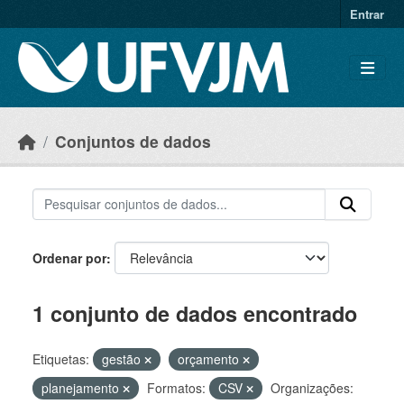
Skip to main content
Entrar
Conjuntos de dados
Ordenar por
1 conjunto de dados encontrado
Etiquetas:
gestão
orçamento
planejamento
Formatos:
CSV
Organizações: