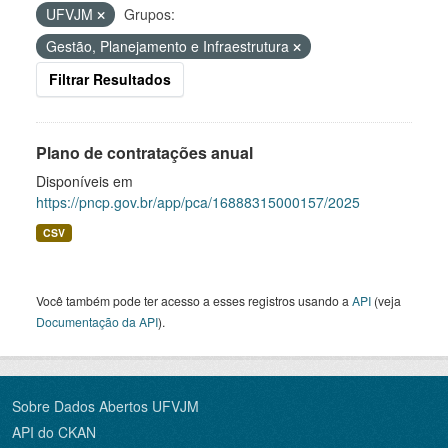
UFVJM
Grupos:
Gestão, Planejamento e Infraestrutura
Filtrar Resultados
Plano de contratações anual
Disponíveis em
https://pncp.gov.br/app/pca/16888315000157/2025
CSV
Você também pode ter acesso a esses registros usando a
API
(veja
Documentação da API
).
Sobre Dados Abertos UFVJM
API do CKAN