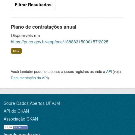
Filtrar Resultados
Plano de contratações anual
Disponíveis em
https://pncp.gov.br/app/pca/16888315000157/2025
CSV
Você também pode ter acesso a esses registros usando a
API
(veja
Documentação da API
).
Sobre Dados Abertos UFVJM
API do CKAN
Associação CKAN
Impulsionado por