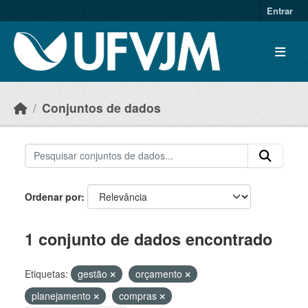
Skip to main content
Entrar
Conjuntos de dados
Ordenar por
1 conjunto de dados encontrado
Etiquetas:
gestão
orçamento
planejamento
compras