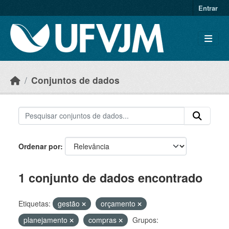
Skip to main content
Entrar
Conjuntos de dados
Ordenar por
1 conjunto de dados encontrado
Etiquetas:
gestão
orçamento
planejamento
compras
Grupos: