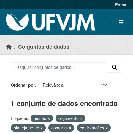
Skip to main content
Entrar
Conjuntos de dados
Ordenar por
1 conjunto de dados encontrado
Etiquetas:
gestão
orçamento
planejamento
compras
contratações