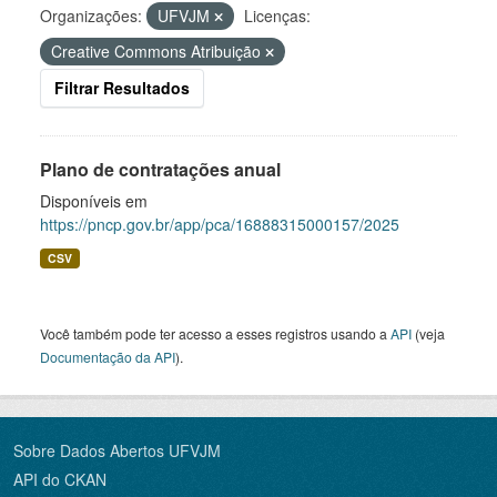
Organizações:
UFVJM
Licenças:
Creative Commons Atribuição
Filtrar Resultados
Plano de contratações anual
Disponíveis em
https://pncp.gov.br/app/pca/16888315000157/2025
CSV
Você também pode ter acesso a esses registros usando a
API
(veja
Documentação da API
).
Sobre Dados Abertos UFVJM
API do CKAN