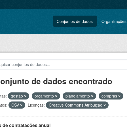
Conjuntos de dados
Organizações
conjunto de dados encontrado
tas:
gestão
orçamento
planejamento
compras
tos:
CSV
Licenças:
Creative Commons Atribuição
o de contratações anual