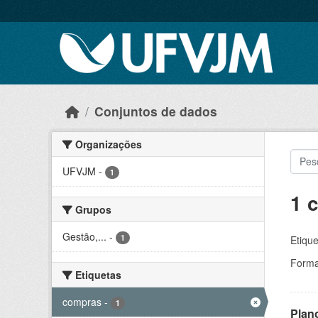
Skip to main content
Conjuntos de dados
Organizações
UFVJM
-
1
1 
Grupos
Gestão,...
-
1
Etique
Forma
Etiquetas
compras
-
1
Plan