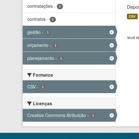
contratações
-
Dispo
1
CSV
contratos
-
1
gestão
-
1
Você t
orçamento
-
1
planejamento
-
1
Formatos
CSV
-
1
Licenças
Creative Commons Atribuição
-
1