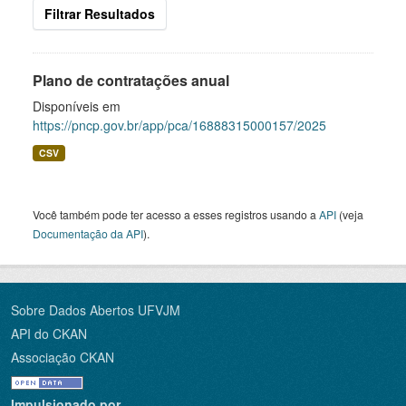
Filtrar Resultados
Plano de contratações anual
Disponíveis em
https://pncp.gov.br/app/pca/16888315000157/2025
CSV
Você também pode ter acesso a esses registros usando a
API
(veja
Documentação da API
).
Sobre Dados Abertos UFVJM
API do CKAN
Associação CKAN
Impulsionado por