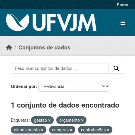
Skip to main content
Entrar
Conjuntos de dados
Ordenar por
1 conjunto de dados encontrado
Etiquetas:
gestão
orçamento
planejamento
compras
contratações