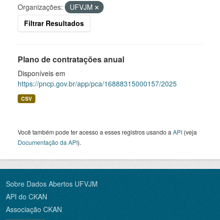
Organizações:
UFVJM
Filtrar Resultados
Plano de contratações anual
Disponíveis em
https://pncp.gov.br/app/pca/16888315000157/2025
CSV
Você também pode ter acesso a esses registros usando a
API
(veja
Documentação da API
).
Sobre Dados Abertos UFVJM
API do CKAN
Associação CKAN