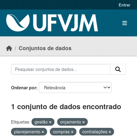
Skip to main content
Entrar
Conjuntos de dados
Ordenar por
1 conjunto de dados encontrado
Etiquetas:
gestão
orçamento
planejamento
compras
contratações