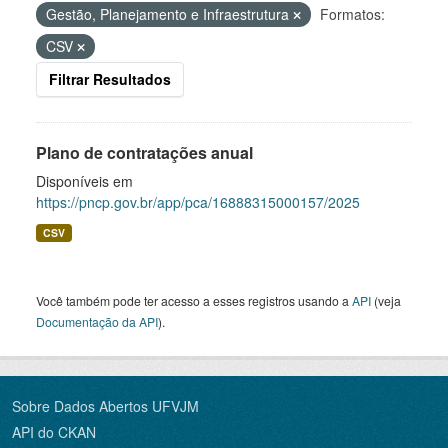
Gestão, Planejamento e Infraestrutura
Formatos:
CSV
Filtrar Resultados
Plano de contratações anual
Disponíveis em
https://pncp.gov.br/app/pca/16888315000157/2025
CSV
Você também pode ter acesso a esses registros usando a
API
(veja
Documentação da API
).
Sobre Dados Abertos UFVJM
API do CKAN