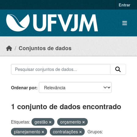
Skip to main content
Entrar
Conjuntos de dados
Ordenar por
1 conjunto de dados encontrado
Etiquetas:
gestão
orçamento
planejamento
contratações
Grupos: