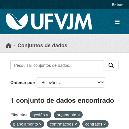
Skip to main content
Entrar
Conjuntos de dados
Ordenar por
1 conjunto de dados encontrado
Etiquetas:
gestão
orçamento
planejamento
contratações
contratos