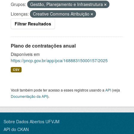
Grupos:
Gestão, Planejamento e Infraestrutura
Licenças:
Creative Commons Atribuição
Filtrar Resultados
Plano de contratações anual
Disponíveis em
https://pncp.gov.br/app/pca/16888315000157/2025
CSV
Você também pode ter acesso a esses registros usando a
API
(veja
Documentação da API
).
Sobre Dados Abertos UFVJM
API do CKAN