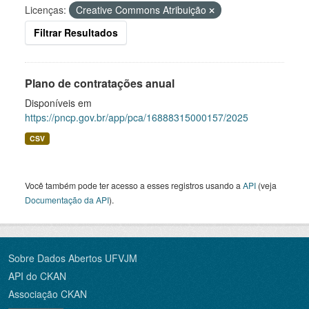
Licenças:
Creative Commons Atribuição
Filtrar Resultados
Plano de contratações anual
Disponíveis em
https://pncp.gov.br/app/pca/16888315000157/2025
CSV
Você também pode ter acesso a esses registros usando a
API
(veja
Documentação da API
).
Sobre Dados Abertos UFVJM
API do CKAN
Associação CKAN