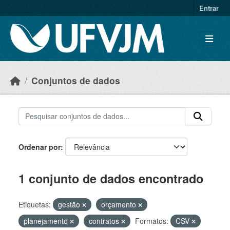
Skip to main content
Entrar
Conjuntos de dados
Ordenar por
1 conjunto de dados encontrado
Etiquetas:
gestão
orçamento
planejamento
contratos
Formatos:
CSV