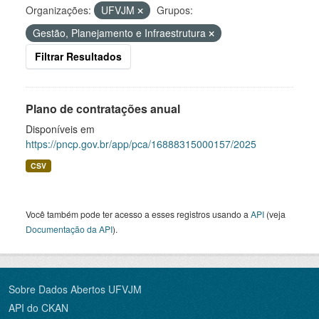
Organizações:
UFVJM
Grupos:
Gestão, Planejamento e Infraestrutura
Filtrar Resultados
Plano de contratações anual
Disponíveis em
https://pncp.gov.br/app/pca/16888315000157/2025
CSV
Você também pode ter acesso a esses registros usando a
API
(veja
Documentação da API
).
Sobre Dados Abertos UFVJM
API do CKAN