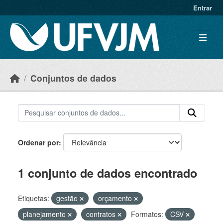
Skip to main content
Entrar
Conjuntos de dados
Ordenar por
1 conjunto de dados encontrado
Etiquetas:
gestão
orçamento
planejamento
contratos
Formatos:
CSV