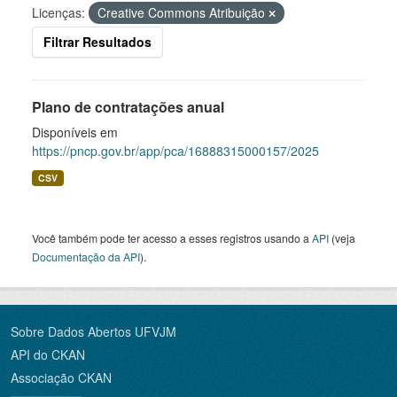
Licenças:
Creative Commons Atribuição
Filtrar Resultados
Plano de contratações anual
Disponíveis em
https://pncp.gov.br/app/pca/16888315000157/2025
CSV
Você também pode ter acesso a esses registros usando a
API
(veja
Documentação da API
).
Sobre Dados Abertos UFVJM
API do CKAN
Associação CKAN