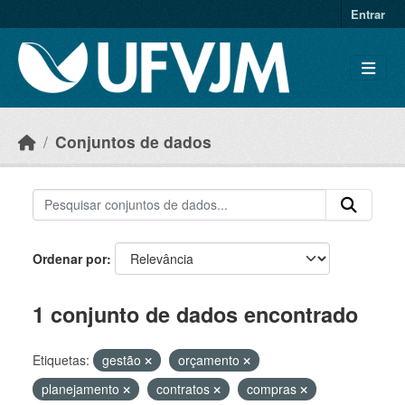
Skip to main content
Entrar
Conjuntos de dados
Ordenar por
1 conjunto de dados encontrado
Etiquetas:
gestão
orçamento
planejamento
contratos
compras