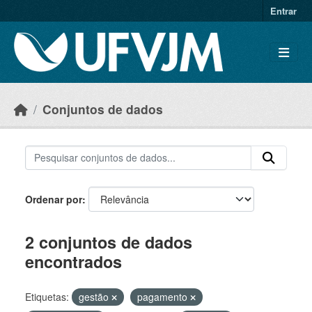
Skip to main content
Entrar
Conjuntos de dados
Ordenar por
2 conjuntos de dados
encontrados
Etiquetas:
gestão
pagamento