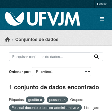
Skip to main content
Entrar
Conjuntos de dados
Ordenar por
1 conjunto de dados encontrado
Etiquetas:
gestão
pessoas
Grupos:
Pessoal docente e técnico-administrativo
Licenças: