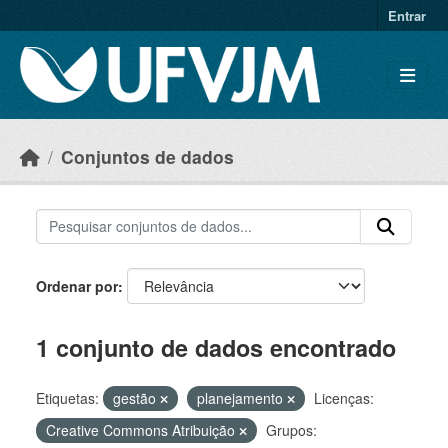
Skip to main content
Entrar
Conjuntos de dados
Ordenar por
1 conjunto de dados encontrado
Etiquetas:
gestão
planejamento
Licenças:
Creative Commons Atribuição
Grupos: