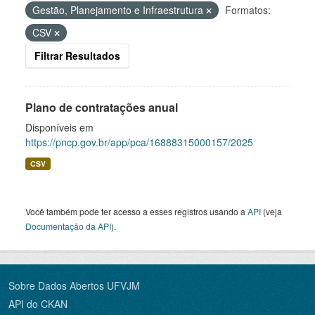
Gestão, Planejamento e Infraestrutura
Formatos:
CSV
Filtrar Resultados
Plano de contratações anual
Disponíveis em
https://pncp.gov.br/app/pca/16888315000157/2025
CSV
Você também pode ter acesso a esses registros usando a
API
(veja
Documentação da API
).
Sobre Dados Abertos UFVJM
API do CKAN