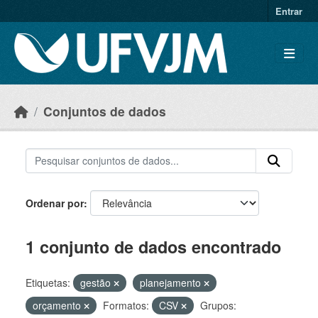
Skip to main content
Entrar
Conjuntos de dados
Ordenar por
1 conjunto de dados encontrado
Etiquetas:
gestão
planejamento
orçamento
Formatos:
CSV
Grupos: