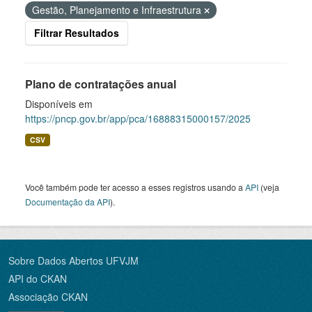
Gestão, Planejamento e Infraestrutura
Filtrar Resultados
Plano de contratações anual
Disponíveis em
https://pncp.gov.br/app/pca/16888315000157/2025
CSV
Você também pode ter acesso a esses registros usando a
API
(veja
Documentação da API
).
Sobre Dados Abertos UFVJM
API do CKAN
Associação CKAN