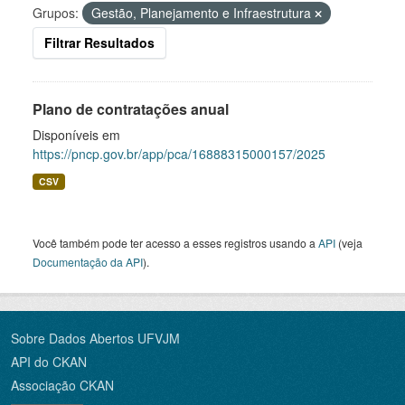
Grupos:
Gestão, Planejamento e Infraestrutura
Filtrar Resultados
Plano de contratações anual
Disponíveis em
https://pncp.gov.br/app/pca/16888315000157/2025
CSV
Você também pode ter acesso a esses registros usando a
API
(veja
Documentação da API
).
Sobre Dados Abertos UFVJM
API do CKAN
Associação CKAN