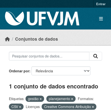
Skip to main content
Entrar
Conjuntos de dados
Ordenar por
1 conjunto de dados encontrado
Etiquetas:
gestão
planejamento
Formatos:
CSV
Licenças:
Creative Commons Atribuição