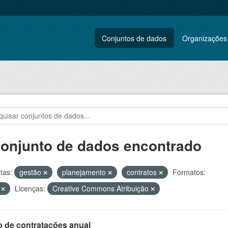
Conjuntos de dados
Organizações
conjunto de dados encontrado
tas:
gestão
planejamento
contratos
Formatos:
V
Licenças:
Creative Commons Atribuição
o de contratações anual