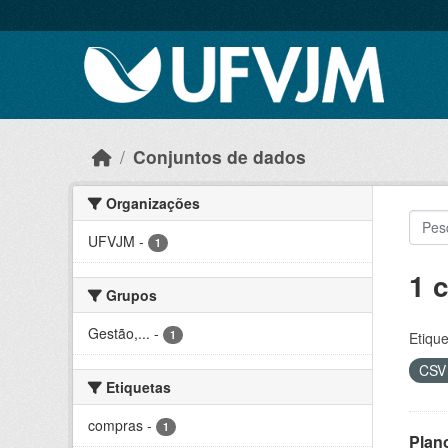
Skip to main content
Conjuntos de dados
Organizações
UFVJM
-
1
1 
Grupos
Gestão,...
-
1
Etique
CS
Etiquetas
compras
-
1
Plan