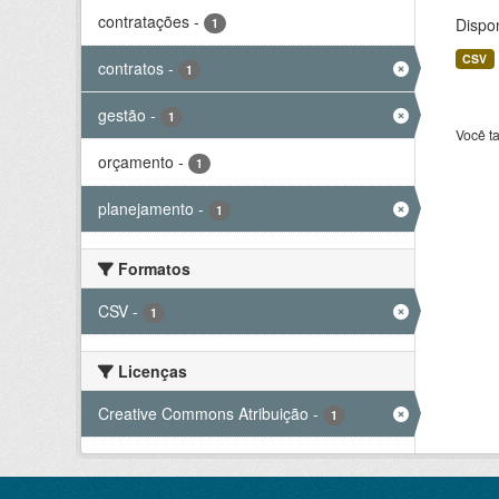
contratações
-
Dispo
1
CSV
contratos
-
1
gestão
-
1
Você t
orçamento
-
1
planejamento
-
1
Formatos
CSV
-
1
Licenças
Creative Commons Atribuição
-
1