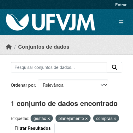
Skip to main content
Entrar
Conjuntos de dados
Ordenar por
1 conjunto de dados encontrado
Etiquetas:
gestão
planejamento
compras
Filtrar Resultados