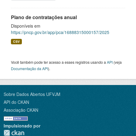
Plano de contratações anual
Disponíveis em
https://pncp.gov.br/app/pca/16888315000157/2025
CSV
Você também pode ter acesso a esses registros usando a
API
(veja
Documentação da API
).
Sobre Dados Abertos UFVJM
API do CKAN
Associação CKAN
Impulsionado por