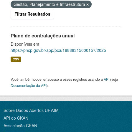
Gestão, Planejamento e Infraestrutura
Filtrar Resultados
Plano de contratações anual
Disponíveis em
https://pncp.gov.br/app/pca/16888315000157/2025
CSV
Você também pode ter acesso a esses registros usando a
API
(veja
Documentação da API
).
Sobre Dados Abertos UFVJM
API do CKAN
Associação CKAN