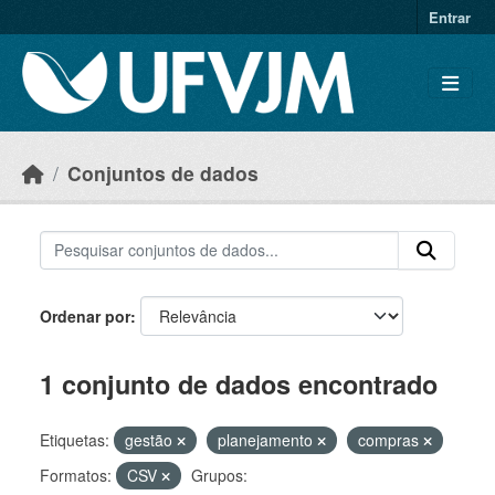
Skip to main content
Entrar
Conjuntos de dados
Ordenar por
1 conjunto de dados encontrado
Etiquetas:
gestão
planejamento
compras
Formatos:
CSV
Grupos: