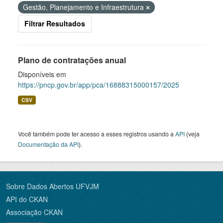
Gestão, Planejamento e Infraestrutura
Filtrar Resultados
Plano de contratações anual
Disponíveis em
https://pncp.gov.br/app/pca/16888315000157/2025
CSV
Você também pode ter acesso a esses registros usando a
API
(veja
Documentação da API
).
Sobre Dados Abertos UFVJM
API do CKAN
Associação CKAN