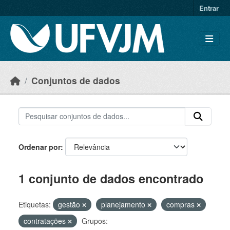
Skip to main content
Entrar
Conjuntos de dados
Ordenar por
1 conjunto de dados encontrado
Etiquetas:
gestão
planejamento
compras
contratações
Grupos: