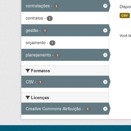
contratações
-
Dispo
1
CSV
contratos
-
1
gestão
-
1
Você t
orçamento
-
1
planejamento
-
1
Formatos
CSV
-
1
Licenças
Creative Commons Atribuição
-
1