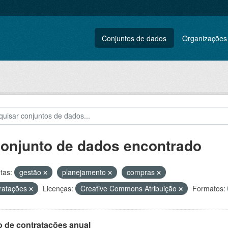
Conjuntos de dados
Organizações
conjunto de dados encontrado
tas:
gestão
planejamento
compras
ratações
Licenças:
Creative Commons Atribuição
Formatos:
o de contratações anual