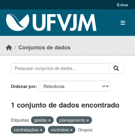
Skip to main content
Entrar
Conjuntos de dados
Ordenar por
1 conjunto de dados encontrado
Etiquetas:
gestão
planejamento
contratações
contratos
Grupos: