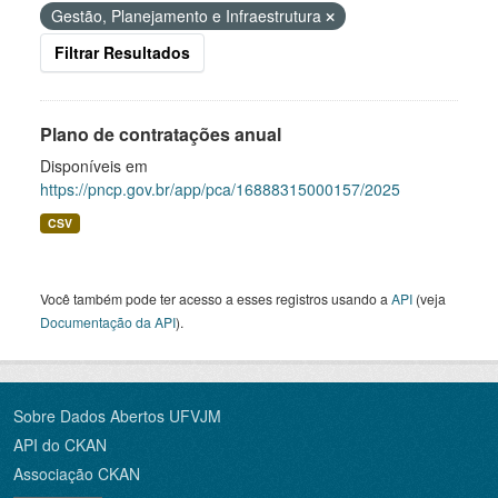
Gestão, Planejamento e Infraestrutura
Filtrar Resultados
Plano de contratações anual
Disponíveis em
https://pncp.gov.br/app/pca/16888315000157/2025
CSV
Você também pode ter acesso a esses registros usando a
API
(veja
Documentação da API
).
Sobre Dados Abertos UFVJM
API do CKAN
Associação CKAN