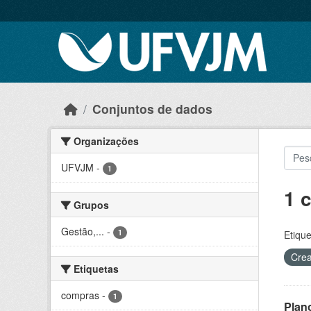
Skip to main content
Conjuntos de dados
Organizações
UFVJM
-
1
1 
Grupos
Gestão,...
-
1
Etique
Crea
Etiquetas
compras
-
1
Plan