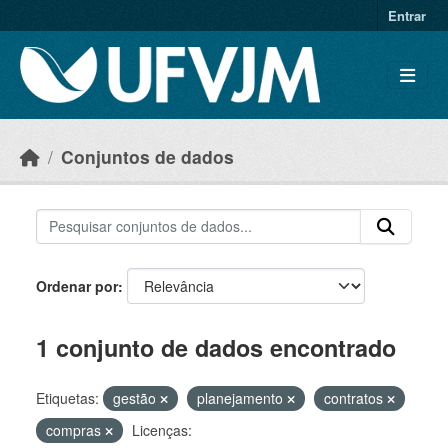
Skip to main content
Entrar
Conjuntos de dados
Ordenar por
1 conjunto de dados encontrado
Etiquetas:
gestão
planejamento
contratos
compras
Licenças: