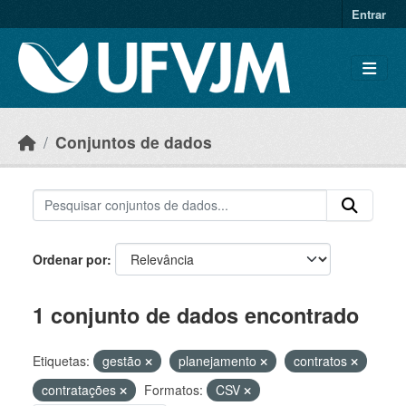
Skip to main content
Entrar
Conjuntos de dados
Ordenar por
1 conjunto de dados encontrado
Etiquetas:
gestão
planejamento
contratos
contratações
Formatos:
CSV