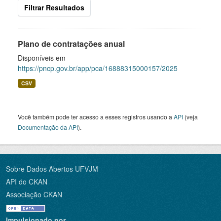
Filtrar Resultados
Plano de contratações anual
Disponíveis em
https://pncp.gov.br/app/pca/16888315000157/2025
CSV
Você também pode ter acesso a esses registros usando a
API
(veja
Documentação da API
).
Sobre Dados Abertos UFVJM
API do CKAN
Associação CKAN
Impulsionado por