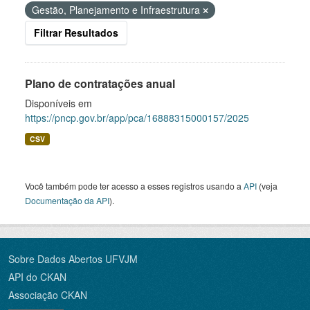
Gestão, Planejamento e Infraestrutura
Filtrar Resultados
Plano de contratações anual
Disponíveis em
https://pncp.gov.br/app/pca/16888315000157/2025
CSV
Você também pode ter acesso a esses registros usando a
API
(veja
Documentação da API
).
Sobre Dados Abertos UFVJM
API do CKAN
Associação CKAN