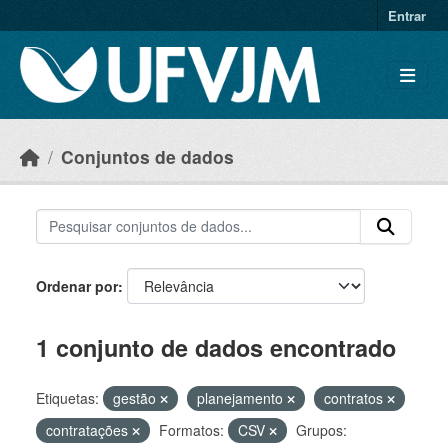
Skip to main content
Entrar
Conjuntos de dados
Ordenar por
1 conjunto de dados encontrado
Etiquetas:
gestão
planejamento
contratos
contratações
Formatos:
CSV
Grupos: